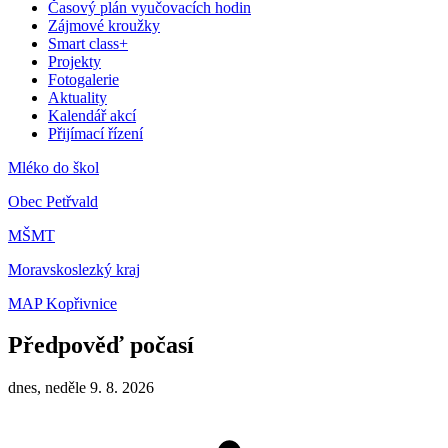
Časový plán vyučovacích hodin
Zájmové kroužky
Smart class+
Projekty
Fotogalerie
Aktuality
Kalendář akcí
Přijímací řízení
Mléko do škol
Obec Petřvald
MŠMT
Moravskoslezký kraj
MAP Kopřivnice
Předpověď počasí
dnes, neděle 9. 8. 2026