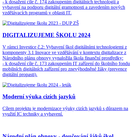
- k dosažení cíle č. 174 zakoupením digitálních technologií a
vybavení na podporu digitální gramotnosti a zavedením nových
vzdělávacích programů v oblasti IT.
DIGITALIZUJEME ŠKOLU 2024
V rámci Investice č.2: Vybavení škol digitálními technologiemi z
komponenty 3.1 Inovace ve vzdělávání v kontextu digitalizace z
Národního plánu obnovy vynaložila škola finanční prostředky:
- k dosažení cíle č. 173 zakoupením IT zařízení do školního fondu
mobilních digitálních zařízení pro znevýhodněné žáky (prevence
digitální propasti).
Moderní výuka cizích jazyků
Cílem projektu je modernizace výuky cizích jazyků s důrazem na
využití IC techniky a vybavení.
Národní plán obnovy - doučování žáků škol