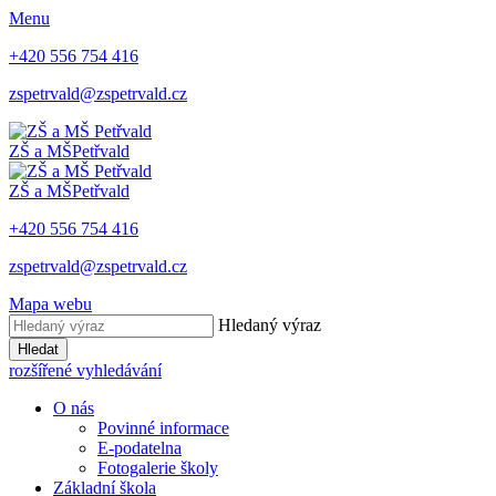
Menu
+420 ​556 754 416
​zspetrvald@zspetrvald.cz​
ZŠ a MŠ
Petřvald
ZŠ a MŠ
Petřvald
+420 ​556 754 416
​zspetrvald@zspetrvald.cz​
Mapa webu
Hledaný výraz
Hledat
rozšířené vyhledávání
O nás
Povinné informace
E-podatelna
Fotogalerie školy
Základní škola