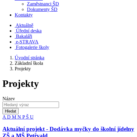
Zaměstnanci ŠD
Dokumenty ŠD
Kontakty
Aktuálně
Úřední deska
Bakaláři
e-STRAVA
Fotogalerie školy
Úvodní stránka
Základní škola
Projekty
Projekty
Název
Hledat
A
D
M
N
P
Š
U
Aktuální projekt - Dodávka myčky do školní jídelny
ZŠ a MŠ Petřvald