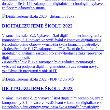
dosažení cíle č. 172 zakoupením digitálních technologií a vybavení
za účelem dálkového studia.
DIGITALIZUJEME ŠKOLU 2022
V rámci Investice č.2: Vybavení škol digitálními technologiemi z
komponenty 3.1 Inovace ve vzdělávání v kontextu digitalizace z
Národního plánu obnovy vynaložila škola finanční prostředky:
- k dosažení cíle č. 173 zakoupením IT zařízení do školního fondu
mobilních digitálních zařízení pro znevýhodněné žáky (prevence
digitální propasti),
- k dosažení cíle č. 174 zakoupením digitálních technologií a
vybavení na podporu digitální gramotnosti a zavedením nových
vzdělávacích programů v oblasti IT.
DIGITALIZUJEME ŠKOLU 2023
V rámci Investice č. 2: Vybavení škol digitálními technologiemi z
komponenty 3.1 Inovace ve vzdělávání v kontextu digitalizace z
Národního plánu obnovy vynaložila škola finanční prostředky: