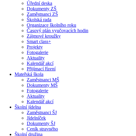
Úřední deska
Dokumenty ZŠ
Zaměstnanci ZŠ
Školská rada
Organizace školního roku
Časový plán vyučovacích hodin
Zájmové kroužky
Smart class+
Projekty
Fotogalerie
Aktuality
Kalendář akcí
Přijímací řízení
Mateřská škola
Zaměstnanci MŠ
Dokumenty MŠ
Fotogalerie
Aktuality
Kalendář akcí
Školní jídelna
Zaměstnanci ŠJ
Jídelníček
Dokumenty ŠJ
Ceník stravného
Školní družina