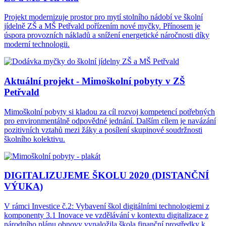
Projekt modernizuje prostor pro mytí stolního nádobí ve školní
jídelně ZŠ a MŠ Petřvald pořízením nové myčky. Přínosem je
úspora provozních nákladů a snížení energetické náročnosti díky
moderní technologii.
Aktuální projekt - Mimoškolní pobyty v ZŠ
Petřvald
Mimoškolní pobyty si kladou za cíl rozvoj kompetencí potřebných
pro environmentálně odpovědné jednání. Dalším cílem je navázání
pozitivních vztahů mezi žáky a posílení skupinové soudržnosti
školního kolektivu.
DIGITALIZUJEME ŠKOLU 2020 (DISTANČNÍ
VÝUKA)
V rámci Investice č.2: Vybavení škol digitálními technologiemi z
komponenty 3.1 Inovace ve vzdělávání v kontextu digitalizace z
národního plánu obnovy vynaložila škola finanční prostředky k