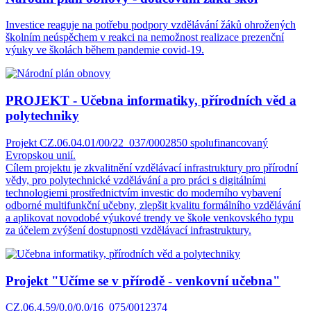
Investice reaguje na potřebu podpory vzdělávání žáků ohrožených
školním neúspěchem v reakci na nemožnost realizace prezenční
výuky ve školách během pandemie covid-19.
PROJEKT - Učebna informatiky, přírodních věd a
polytechniky
Projekt CZ.06.04.01/00/22_037/0002850 spolufinancovaný
Evropskou unií.
Cílem projektu je zkvalitnění vzdělávací infrastruktury pro přírodní
vědy, pro polytechnické vzdělávání a pro práci s digitálními
technologiemi prostřednictvím investic do moderního vybavení
odborné multifunkční učebny, zlepšit kvalitu formálního vzdělávání
a aplikovat novodobé výukové trendy ve škole venkovského typu
za účelem zvýšení dostupnosti vzdělávací infrastruktury.
Projekt "Učíme se v přírodě - venkovní učebna"
CZ.06.4.59/0.0/0.0/16_075/0012374