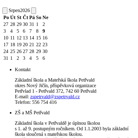
Srpen
2026
Po
Út
St
Čt
Pá
So
Ne
27
28
29
30
31
1
2
3
4
5
6
7
8
9
10
11
12
13
14
15
16
17
18
19
20
21
22
23
24
25
26
27
28
29
30
31
1
2
3
4
5
6
Kontakt
Základní škola a Mateřská škola Petřvald
okres Nový Jičín, příspěvková organizace
Petřvlad 1 - Petřvald 372, 742 60 Petřvald
E-mail:
zspetrvald@zspetrvald.cz
Telefon: 556 754 416
ZŠ a MŠ Petřvald
Základní škola v Petřvaldě je úplnou školou
s 1. až 9. postupným ročníkem. Od 1.1.2003 byla základní
škola sloučená s mateřskou školou.