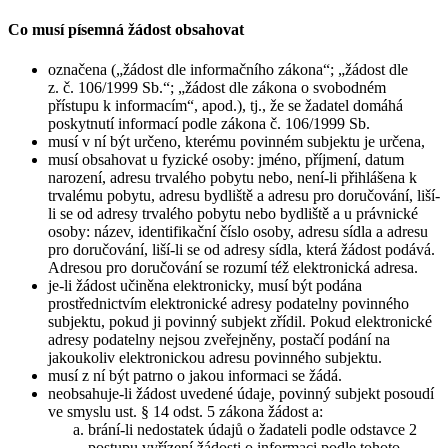
Co musí písemná žádost obsahovat
označena („žádost dle informačního zákona“; „žádost dle
z. č. 106/1999 Sb.“; „žádost dle zákona o svobodném
přístupu k informacím“, apod.), tj., že se žadatel domáhá
poskytnutí informací podle zákona č. 106/1999 Sb.
musí v ní být určeno, kterému povinném subjektu je určena,
musí obsahovat u fyzické osoby: jméno, příjmení, datum
narození, adresu trvalého pobytu nebo, není-li přihlášena k
trvalému pobytu, adresu bydliště a adresu pro doručování, liší-
li se od adresy trvalého pobytu nebo bydliště a u právnické
osoby: název, identifikační číslo osoby, adresu sídla a adresu
pro doručování, liší-li se od adresy sídla, která žádost podává.
Adresou pro doručování se rozumí též elektronická adresa.
je-li žádost učiněna elektronicky, musí být podána
prostřednictvím elektronické adresy podatelny povinného
subjektu, pokud ji povinný subjekt zřídil. Pokud elektronické
adresy podatelny nejsou zveřejněny, postačí podání na
jakoukoliv elektronickou adresu povinného subjektu.
musí z ní být patrno o jakou informaci se žádá.
neobsahuje-li žádost uvedené údaje, povinný subjekt posoudí
ve smyslu ust. § 14 odst. 5 zákona žádost a:
brání-li nedostatek údajů o žadateli podle odstavce 2
postupu vyřízení žádosti o informaci podle tohoto