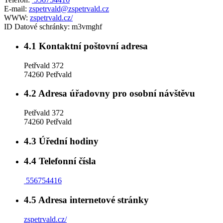
E-mail:
zspetrvald@zspetrvald.cz
WWW:
zspetrvald.cz/
ID Datové schránky:
m3vmghf
4.1
Kontaktní poštovní adresa
Petřvald 372
74260 Petřvald
4.2
Adresa úřadovny pro osobní návštěvu
Petřvald 372
74260 Petřvald
4.3
Úřední hodiny
4.4
Telefonní čísla
556754416
4.5
Adresa internetové stránky
zspetrvald.cz/