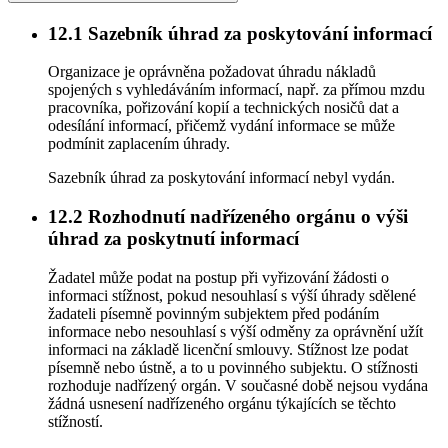
12.1
Sazebník úhrad za poskytování informací
Organizace je oprávněna požadovat úhradu nákladů
spojených s vyhledáváním informací, např. za přímou mzdu
pracovníka, pořizování kopií a technických nosičů dat a
odesílání informací, přičemž vydání informace se může
podmínit zaplacením úhrady.
Sazebník úhrad za poskytování informací nebyl vydán.
12.2
Rozhodnutí nadřízeného orgánu o výši
úhrad za poskytnutí informací
Žadatel může podat na postup při vyřizování žádosti o
informaci stížnost, pokud nesouhlasí s výší úhrady sdělené
žadateli písemně povinným subjektem před podáním
informace nebo nesouhlasí s výší odměny za oprávnění užít
informaci na základě licenční smlouvy. Stížnost lze podat
písemně nebo ústně, a to u povinného subjektu. O stížnosti
rozhoduje nadřízený orgán. V současné době nejsou vydána
žádná usnesení nadřízeného orgánu týkajících se těchto
stížností.