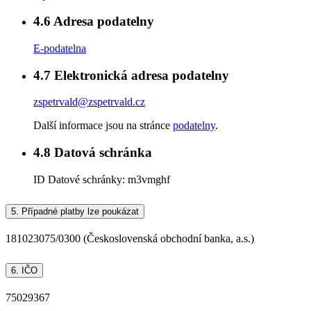
4.6
Adresa podatelny
E-podatelna
4.7
Elektronická adresa podatelny
zspetrvald@zspetrvald.cz
Další informace jsou na stránce
podatelny
.
4.8
Datová schránka
ID Datové schránky:
m3vmghf
5.
Případné platby lze poukázat
181023075/0300 (Československá obchodní banka, a.s.)
6.
IČO
75029367