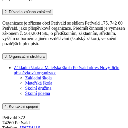
2.
Důvod a způsob založení
Organizace je zřízena obcí Petřvald se sídlem Petřvald 175, 742 60
Petřvald, jako příspěvková organizace. Předmět činnosti je vymezen
zákonem č. 561/2004 Sb., o předškolním, základním, středním,
vyšším odborném a jiném vzdělávání (školský zákon), ve znění
pozdějších předpisů.
3.
Organizační struktura
Základní škola a Mateřská škola Petřvald okres Nový Jičín,
příspěvková organizace
Základní škola
Mateřská škola
Školní družina
Školní jídelna
4.
Kontaktní spojení
Petřvald 372
74260 Petřvald
Telefon:
556754416