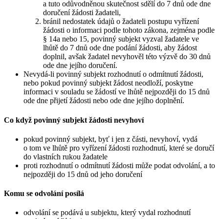
a tuto odůvodněnou skutečnost sdělí do 7 dnů ode dne
doručení žádosti žadateli,
bránil nedostatek údajů o žadateli postupu vyřízení
žádosti o informaci podle tohoto zákona, zejména podle
§ 14a nebo 15, povinný subjekt vyzval žadatele ve
lhůtě do 7 dnů ode dne podání žádosti, aby žádost
doplnil, avšak žadatel nevyhověl této výzvě do 30 dnů
ode dne jejího doručení.
Nevydá-li povinný subjekt rozhodnutí o odmítnutí žádosti,
nebo pokud povinný subjekt žádost neodloží, poskytne
informaci v souladu se žádostí ve lhůtě nejpozději do 15 dnů
ode dne přijetí žádosti nebo ode dne jejího doplnění.
Co když povinný subjekt žádosti nevyhoví
pokud povinný subjekt, byť i jen z části, nevyhoví, vydá
o tom ve lhůtě pro vyřízení žádosti rozhodnutí, které se doručí
do vlastních rukou žadatele
proti rozhodnutí o odmítnutí žádosti může podat odvolání, a to
nejpozději do 15 dnů od jeho doručení
Komu se odvolání posílá
odvolání se podává u subjektu, který vydal rozhodnutí