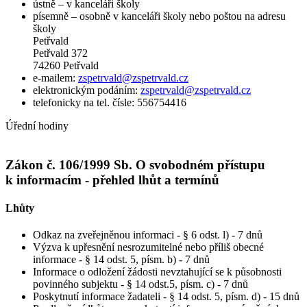
ústně – v kanceláři školy
písemně – osobně v kanceláři školy nebo poštou na adresu
školy
Petřvald
Petřvald 372
74260 Petřvald
e-mailem:
zspetrvald@zspetrvald.cz
elektronickým podáním:
zspetrvald@zspetrvald.cz
telefonicky na tel. čísle: 556754416
Úřední hodiny
Zákon č. 106/1999 Sb. O svobodném přístupu
k informacím - přehled lhůt a termínů
Lhůty
Odkaz na zveřejněnou informaci - § 6 odst. l) - 7 dnů
Výzva k upřesnění nesrozumitelné nebo příliš obecné
informace - § 14 odst. 5, písm. b) - 7 dnů
Informace o odložení žádosti nevztahující se k působnosti
povinného subjektu - § 14 odst.5, písm. c) - 7 dnů
Poskytnutí informace žadateli - § 14 odst. 5, písm. d) - 15 dnů