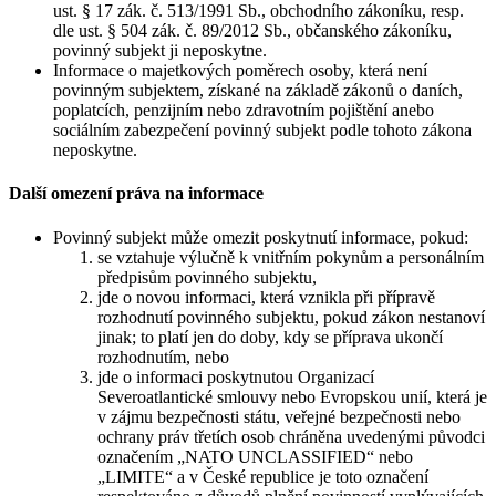
ust. § 17 zák. č. 513/1991 Sb., obchodního zákoníku, resp.
dle ust. § 504 zák. č. 89/2012 Sb., občanského zákoníku,
povinný subjekt ji neposkytne.
Informace o majetkových poměrech osoby, která není
povinným subjektem, získané na základě zákonů o daních,
poplatcích, penzijním nebo zdravotním pojištění anebo
sociálním zabezpečení povinný subjekt podle tohoto zákona
neposkytne.
Další omezení práva na informace
Povinný subjekt může omezit poskytnutí informace, pokud:
se vztahuje výlučně k vnitřním pokynům a personálním
předpisům povinného subjektu,
jde o novou informaci, která vznikla při přípravě
rozhodnutí povinného subjektu, pokud zákon nestanoví
jinak; to platí jen do doby, kdy se příprava ukončí
rozhodnutím, nebo
jde o informaci poskytnutou Organizací
Severoatlantické smlouvy nebo Evropskou unií, která je
v zájmu bezpečnosti státu, veřejné bezpečnosti nebo
ochrany práv třetích osob chráněna uvedenými původci
označením „NATO UNCLASSIFIED“ nebo
„LIMITE“ a v České republice je toto označení