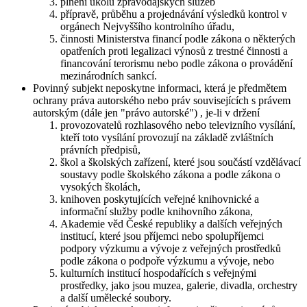
plnění úkolů zpravodajských služeb
přípravě, průběhu a projednávání výsledků kontrol v
orgánech Nejvyššího kontrolního úřadu,
činnosti Ministerstva financí podle zákona o některých
opatřeních proti legalizaci výnosů z trestné činnosti a
financování terorismu nebo podle zákona o provádění
mezinárodních sankcí.
Povinný subjekt neposkytne informaci, která je předmětem
ochrany práva autorského nebo práv souvisejících s právem
autorským (dále jen "právo autorské") , je-li v držení
provozovatelů rozhlasového nebo televizního vysílání,
kteří toto vysílání provozují na základě zvláštních
právních předpisů,
škol a školských zařízení, které jsou součástí vzdělávací
soustavy podle školského zákona a podle zákona o
vysokých školách,
knihoven poskytujících veřejné knihovnické a
informační služby podle knihovního zákona,
Akademie věd České republiky a dalších veřejných
institucí, které jsou příjemci nebo spolupříjemci
podpory výzkumu a vývoje z veřejných prostředků
podle zákona o podpoře výzkumu a vývoje, nebo
kulturních institucí hospodařících s veřejnými
prostředky, jako jsou muzea, galerie, divadla, orchestry
a další umělecké soubory.