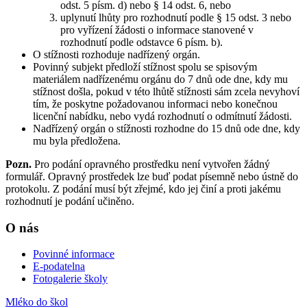
odst. 5 písm. d) nebo § 14 odst. 6, nebo
uplynutí lhůty pro rozhodnutí podle § 15 odst. 3 nebo
pro vyřízení žádosti o informace stanovené v
rozhodnutí podle odstavce 6 písm. b).
O stížnosti rozhoduje nadřízený orgán.
Povinný subjekt předloží stížnost spolu se spisovým
materiálem nadřízenému orgánu do 7 dnů ode dne, kdy mu
stížnost došla, pokud v této lhůtě stížnosti sám zcela nevyhoví
tím, že poskytne požadovanou informaci nebo konečnou
licenční nabídku, nebo vydá rozhodnutí o odmítnutí žádosti.
Nadřízený orgán o stížnosti rozhodne do 15 dnů ode dne, kdy
mu byla předložena.
Pozn.
Pro podání opravného prostředku není vytvořen žádný
formulář. Opravný prostředek lze buď podat písemně nebo ústně do
protokolu. Z podání musí být zřejmé, kdo jej činí a proti jakému
rozhodnutí je podání učiněno.
O nás
Povinné informace
E-podatelna
Fotogalerie školy
Mléko do škol