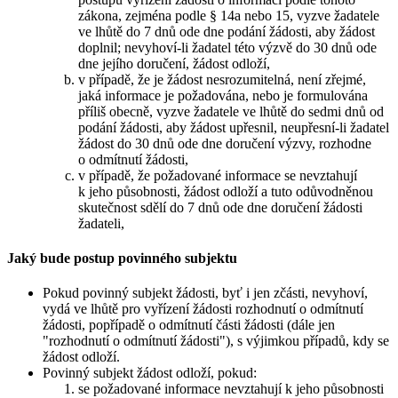
zákona, zejména podle § 14a nebo 15, vyzve žadatele
ve lhůtě do 7 dnů ode dne podání žádosti, aby žádost
doplnil; nevyhoví-li žadatel této výzvě do 30 dnů ode
dne jejího doručení, žádost odloží,
v případě, že je žádost nesrozumitelná, není zřejmé,
jaká informace je požadována, nebo je formulována
příliš obecně, vyzve žadatele ve lhůtě do sedmi dnů od
podání žádosti, aby žádost upřesnil, neupřesní-li žadatel
žádost do 30 dnů ode dne doručení výzvy, rozhodne
o odmítnutí žádosti,
v případě, že požadované informace se nevztahují
k jeho působnosti, žádost odloží a tuto odůvodněnou
skutečnost sdělí do 7 dnů ode dne doručení žádosti
žadateli,
Jaký bude postup povinného subjektu
Pokud povinný subjekt žádosti, byť i jen zčásti, nevyhoví,
vydá ve lhůtě pro vyřízení žádosti rozhodnutí o odmítnutí
žádosti, popřípadě o odmítnutí části žádosti (dále jen
"rozhodnutí o odmítnutí žádosti"), s výjimkou případů, kdy se
žádost odloží.
Povinný subjekt žádost odloží, pokud:
se požadované informace nevztahují k jeho působnosti