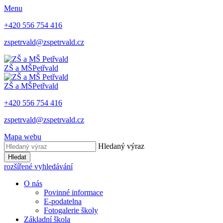
Menu
+420 ​556 754 416
​zspetrvald@zspetrvald.cz​
ZŠ a MŠ
Petřvald
ZŠ a MŠ
Petřvald
+420 ​556 754 416
​zspetrvald@zspetrvald.cz​
Mapa webu
Hledaný výraz
Hledat
rozšířené vyhledávání
O nás
Povinné informace
E-podatelna
Fotogalerie školy
Základní škola