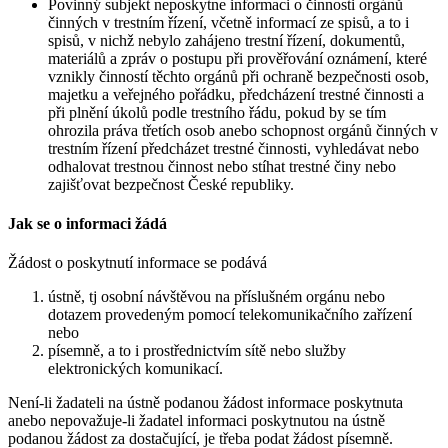
Povinný subjekt neposkytne informaci o činnosti orgánů
činných v trestním řízení, včetně informací ze spisů, a to i
spisů, v nichž nebylo zahájeno trestní řízení, dokumentů,
materiálů a zpráv o postupu při prověřování oznámení, které
vznikly činností těchto orgánů při ochraně bezpečnosti osob,
majetku a veřejného pořádku, předcházení trestné činnosti a
při plnění úkolů podle trestního řádu, pokud by se tím
ohrozila práva třetích osob anebo schopnost orgánů činných v
trestním řízení předcházet trestné činnosti, vyhledávat nebo
odhalovat trestnou činnost nebo stíhat trestné činy nebo
zajišťovat bezpečnost České republiky.
Jak se o informaci žádá
Žádost o poskytnutí informace se podává
ústně, tj osobní návštěvou na příslušném orgánu nebo
dotazem provedeným pomocí telekomunikačního zařízení
nebo
písemně, a to i prostřednictvím sítě nebo služby
elektronických komunikací.
Není-li žadateli na ústně podanou žádost informace poskytnuta
anebo nepovažuje-li žadatel informaci poskytnutou na ústně
podanou žádost za dostačující, je třeba podat žádost písemně.