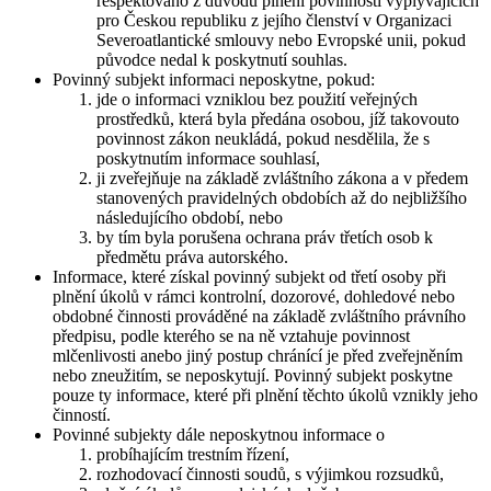
respektováno z důvodů plnění povinností vyplývajících
pro Českou republiku z jejího členství v Organizaci
Severoatlantické smlouvy nebo Evropské unii, pokud
původce nedal k poskytnutí souhlas.
Povinný subjekt informaci neposkytne, pokud:
jde o informaci vzniklou bez použití veřejných
prostředků, která byla předána osobou, jíž takovouto
povinnost zákon neukládá, pokud nesdělila, že s
poskytnutím informace souhlasí,
ji zveřejňuje na základě zvláštního zákona a v předem
stanovených pravidelných obdobích až do nejbližšího
následujícího období, nebo
by tím byla porušena ochrana práv třetích osob k
předmětu práva autorského.
Informace, které získal povinný subjekt od třetí osoby při
plnění úkolů v rámci kontrolní, dozorové, dohledové nebo
obdobné činnosti prováděné na základě zvláštního právního
předpisu, podle kterého se na ně vztahuje povinnost
mlčenlivosti anebo jiný postup chránící je před zveřejněním
nebo zneužitím, se neposkytují. Povinný subjekt poskytne
pouze ty informace, které při plnění těchto úkolů vznikly jeho
činností.
Povinné subjekty dále neposkytnou informace o
probíhajícím trestním řízení,
rozhodovací činnosti soudů, s výjimkou rozsudků,