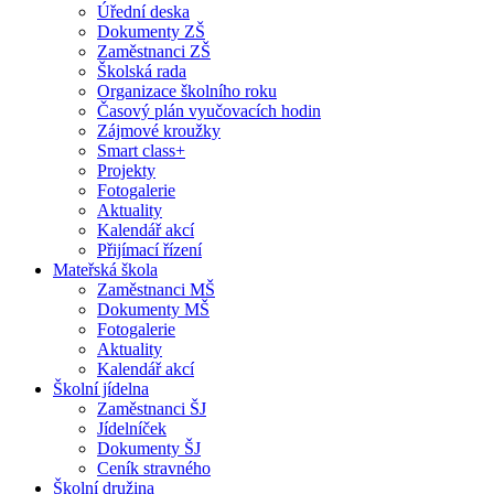
Úřední deska
Dokumenty ZŠ
Zaměstnanci ZŠ
Školská rada
Organizace školního roku
Časový plán vyučovacích hodin
Zájmové kroužky
Smart class+
Projekty
Fotogalerie
Aktuality
Kalendář akcí
Přijímací řízení
Mateřská škola
Zaměstnanci MŠ
Dokumenty MŠ
Fotogalerie
Aktuality
Kalendář akcí
Školní jídelna
Zaměstnanci ŠJ
Jídelníček
Dokumenty ŠJ
Ceník stravného
Školní družina