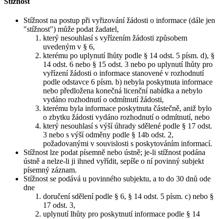
Stížnost
Stížnost na postup při vyřizování žádosti o informace (dále jen
"stížnost") může podat žadatel,
který nesouhlasí s vyřízením žádosti způsobem
uvedeným v § 6,
kterému po uplynutí lhůty podle § 14 odst. 5 písm. d), §
14 odst. 6 nebo § 15 odst. 3 nebo po uplynutí lhůty pro
vyřízení žádosti o informace stanovené v rozhodnutí
podle odstavce 6 písm. b) nebyla poskytnuta informace
nebo předložena konečná licenční nabídka a nebylo
vydáno rozhodnutí o odmítnutí žádosti,
kterému byla informace poskytnuta částečně, aniž bylo
o zbytku žádosti vydáno rozhodnutí o odmítnutí, nebo
který nesouhlasí s výší úhrady sdělené podle § 17 odst.
3 nebo s výší odměny podle § 14b odst. 2,
požadovanými v souvislosti s poskytováním informací.
Stížnost lze podat písemně nebo ústně; je-li stížnost podána
ústně a nelze-li ji ihned vyřídit, sepíše o ní povinný subjekt
písemný záznam.
Stížnost se podává u povinného subjektu, a to do 30 dnů ode
dne
doručení sdělení podle § 6, § 14 odst. 5 písm. c) nebo §
17 odst. 3,
uplynutí lhůty pro poskytnutí informace podle § 14