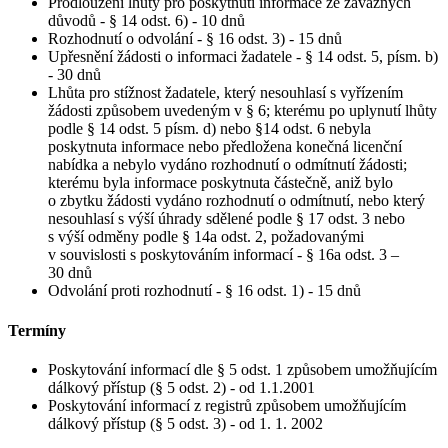
Prodloužení lhůty pro poskytnutí informace ze závažných
důvodů - § 14 odst. 6) - 10 dnů
Rozhodnutí o odvolání - § 16 odst. 3) - 15 dnů
Upřesnění žádosti o informaci žadatele - § 14 odst. 5, písm. b)
- 30 dnů
Lhůta pro stížnost žadatele, který nesouhlasí s vyřízením
žádosti způsobem uvedeným v § 6; kterému po uplynutí lhůty
podle § 14 odst. 5 písm. d) nebo §14 odst. 6 nebyla
poskytnuta informace nebo předložena konečná licenční
nabídka a nebylo vydáno rozhodnutí o odmítnutí žádosti;
kterému byla informace poskytnuta částečně, aniž bylo
o zbytku žádosti vydáno rozhodnutí o odmítnutí, nebo který
nesouhlasí s výší úhrady sdělené podle § 17 odst. 3 nebo
s výší odměny podle § 14a odst. 2, požadovanými
v souvislosti s poskytováním informací - § 16a odst. 3 –
30 dnů
Odvolání proti rozhodnutí - § 16 odst. 1) - 15 dnů
Termíny
Poskytování informací dle § 5 odst. 1 způsobem umožňujícím
dálkový přístup (§ 5 odst. 2) - od 1.1.2001
Poskytování informací z registrů způsobem umožňujícím
dálkový přístup (§ 5 odst. 3) - od 1. 1. 2002