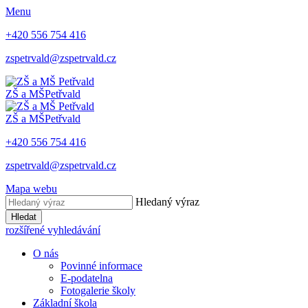
Menu
+420 ​556 754 416
​zspetrvald@zspetrvald.cz​
ZŠ a MŠ
Petřvald
ZŠ a MŠ
Petřvald
+420 ​556 754 416
​zspetrvald@zspetrvald.cz​
Mapa webu
Hledaný výraz
Hledat
rozšířené vyhledávání
O nás
Povinné informace
E-podatelna
Fotogalerie školy
Základní škola