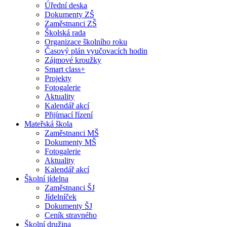
Úřední deska
Dokumenty ZŠ
Zaměstnanci ZŠ
Školská rada
Organizace školního roku
Časový plán vyučovacích hodin
Zájmové kroužky
Smart class+
Projekty
Fotogalerie
Aktuality
Kalendář akcí
Přijímací řízení
Mateřská škola
Zaměstnanci MŠ
Dokumenty MŠ
Fotogalerie
Aktuality
Kalendář akcí
Školní jídelna
Zaměstnanci ŠJ
Jídelníček
Dokumenty ŠJ
Ceník stravného
Školní družina